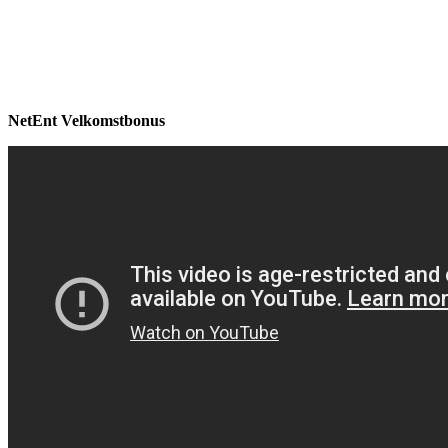
NetEnt Velkomstbonus