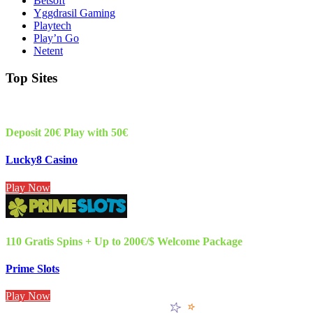
Betsoft
Yggdrasil Gaming
Playtech
Play’n Go
Netent
Top Sites
Deposit 20€ Play with 50€
Lucky8 Casino
Play Now
110 Gratis Spins + Up to 200€/$ Welcome Package
Prime Slots
Play Now