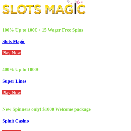
100% Up to 100€ + 15 Wager Free Spins
Slots Magic
Play Now
400% Up to 1000€
Super Lines
Play Now
New Spinners only! $1000 Welcome package
Spinit Casino