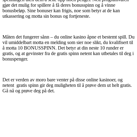
gjør det mulig for spillere å få deres bonusspinn og å vinne
bonusbeløp. Sine bonuser kan frigis, noe som betyr at de kan
utkassering og motta sin bonus og fortjeneste.
Måten det fungerer sånn – du online kasino åpne et bestemt spill. Du
vil umiddelbart motta en melding som sier noe slikt, du kvalifisert til
å motta 10 BONUSSPINN. Det betyr at din neste 10 runder er
gratis, og at gevinster fra de gratis spinn netent kan utbetales til deg i
bonuspenger.
Det er verden av moro bare venter på disse online kasinoer, og
netent gratis spinn gir deg muligheten til å prøve dem ut helt gratis.
Gå nå og prøve deg på det.