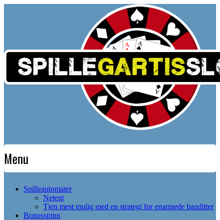
Menu
Skip
Spilleautomater
to
Netent
content
Tjen mest mulig med en strategi for enarmede banditter
Bonusspinn