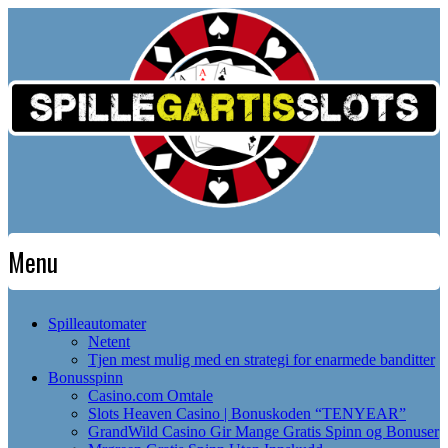
Menu
Skip
Spilleautomater
to
Netent
content
Tjen mest mulig med en strategi for enarmede banditter
Bonusspinn
Casino.com Omtale
Slots Heaven Casino | Bonuskoden “TENYEAR”
GrandWild Casino Gir Mange Gratis Spinn og Bonuser