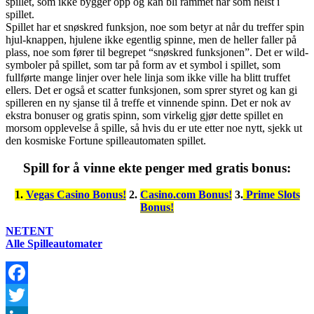
spillet, som ikke bygger opp og kan bli rammet når som helst i
spillet.
Spillet har et snøskred funksjon, noe som betyr at når du treffer spin
hjul-knappen, hjulene ikke egentlig spinne, men de heller faller på
plass, noe som fører til begrepet “snøskred funksjonen”. Det er wild-
symboler på spillet, som tar på form av et symbol i spillet, som
fullførte mange linjer over hele linja som ikke ville ha blitt truffet
ellers. Det er også et scatter funksjonen, som sprer styret og kan gi
spilleren en ny sjanse til å treffe et vinnende spinn. Det er nok av
ekstra bonuser og gratis spinn, som virkelig gjør dette spillet en
morsom opplevelse å spille, så hvis du er ute etter noe nytt, sjekk ut
den kosmiske Fortune spilleautomaten spillet.
Spill for å vinne ekte penger med gratis bonus:
1.
Vegas Casino Bonus!
2.
Casino.com Bonus!
3
.
Prime Slots
Bonus!
NETENT
Alle Spilleautomater
Facebook