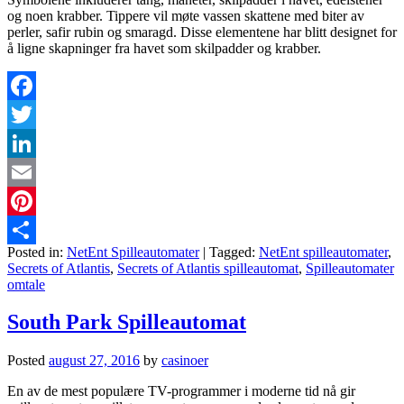
og noen krabber. Tippere vil møte vassen skattene med biter av
perler, safir rubin og smaragd. Disse elementene har blitt designet for
å ligne skapninger fra havet som skilpadder og krabber.
Facebook
Twitter
LinkedIn
Email
Pinterest
Posted in:
NetEnt Spilleautomater
|
Tagged:
NetEnt spilleautomater
,
Share
Secrets of Atlantis
,
Secrets of Atlantis spilleautomat
,
Spilleautomater
omtale
South Park Spilleautomat
Posted
august 27, 2016
by
casinoer
En av de mest populære TV-programmer i moderne tid nå gir