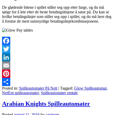
De glødende bitene i spillet stiller seg opp etter farge, og du må
sørge for å lete etter de beste betalingslinjene å satse på. Du kan se
hvilke betalingslinjer som stiller seg opp i spillet, og du må lære deg
å forutse de mest sannsynlige betalingslinjekombinasjonene.
Facebook
Twitter
LinkedIn
Email
Pinterest
Posted in:
Spilleautomater På Nett
|
Tagged:
Glow Spilleautomat
,
Share
NetEnt spilleautomater
,
Spilleautomater omtale
Arabian Knights Spilleautomater
Posted
august 11, 2016
by
casinoer