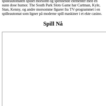
spilleautomaten spillet morsomt og spennende elementer med en
sunn dose humor. The South Park Slots Game har Cartman, Kyle,
Stan, Kenny, og andre morsomme figurer fra TV-programmet i en
spilleautomat som ligner på moderne spill maskiner i et ekte casino.
Spill Nå