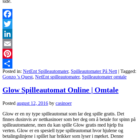
side.
Facebook
Twitter
LinkedIn
Email
Pinterest
Posted in:
NetEnt Spilleautomater
,
Spilleautomater På Nett
|
Tagged:
Share
Gonzo 's Quest
,
NetEnt spilleautomater
,
Spilleautomater omtale
Glow Spilleautomat Online | Omtale
Posted
august 12, 2016
by
casinoer
Glow er en ny type spilleautomat som lar deg spille gratis. Det
finnes dusinvis av nettkasinoer som ber deg om å betale for spinn på
spilleautomatene, men du kan spille Glow gratis med hjelp fra
verten. Glow er en spesiell type spilleautomat hvor hjulene og
betalingslinjene i spillet har brikker som lyser i mørket. Denne