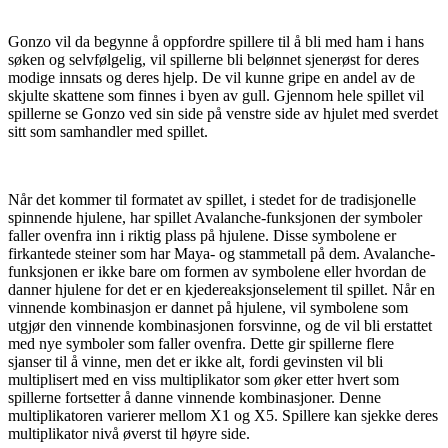
Gonzo vil da begynne å oppfordre spillere til å bli med ham i hans
søken og selvfølgelig, vil spillerne bli belønnet sjenerøst for deres
modige innsats og deres hjelp. De vil kunne gripe en andel av de
skjulte skattene som finnes i byen av gull. Gjennom hele spillet vil
spillerne se Gonzo ved sin side på venstre side av hjulet med sverdet
sitt som samhandler med spillet.
Når det kommer til formatet av spillet, i stedet for de tradisjonelle
spinnende hjulene, har spillet Avalanche-funksjonen der symboler
faller ovenfra inn i riktig plass på hjulene. Disse symbolene er
firkantede steiner som har Maya- og stammetall på dem. Avalanche-
funksjonen er ikke bare om formen av symbolene eller hvordan de
danner hjulene for det er en kjedereaksjonselement til spillet. Når en
vinnende kombinasjon er dannet på hjulene, vil symbolene som
utgjør den vinnende kombinasjonen forsvinne, og de vil bli erstattet
med nye symboler som faller ovenfra. Dette gir spillerne flere
sjanser til å vinne, men det er ikke alt, fordi gevinsten vil bli
multiplisert med en viss multiplikator som øker etter hvert som
spillerne fortsetter å danne vinnende kombinasjoner. Denne
multiplikatoren varierer mellom X1 og X5. Spillere kan sjekke deres
multiplikator nivå øverst til høyre side.