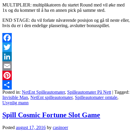
MULTIPLIER: multiplikatoren du startet Round med vil øke med
1x og du kommer til å ha en annen pick på samme sted.
END STAGE: du vil forlate nåværende posisjon og gå til neste eller,
hvis du er i den endelige plassering, avslutter bonusspillet.
Facebook
Twitter
LinkedIn
Email
Pinterest
Posted in:
NetEnt Spilleautomater
,
Spilleautomater På Nett
|
Tagged:
Share
Invisible Man
,
NetEnt spilleautomater
,
Spilleautomater omtale
,
Usynlig mann
Spill Cosmic Fortune Slot Game
Posted
august 17, 2016
by
casinoer