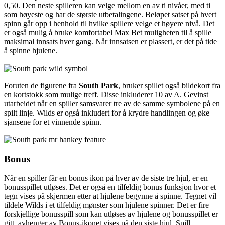
0,50. Den neste spilleren kan velge mellom en av ti nivåer, med ti
som høyeste og har de største utbetalingene. Beløpet satset på hvert
spinn går opp i henhold til hvilke spillere velge et høyere nivå. Det
er også mulig å bruke komfortabel Max Bet muligheten til å spille
maksimal innsats hver gang. Når innsatsen er plassert, er det på tide
å spinne hjulene.
Foruten de figurene fra
South Park
, bruker spillet også bildekort fra
en kortstokk som mulige treff. Disse inkluderer 10 av A. Gevinst
utarbeidet når en spiller samsvarer tre av de samme symbolene på en
spilt linje. Wilds er også inkludert for å krydre handlingen og øke
sjansene for et vinnende spinn.
Bonus
Når en spiller får en bonus ikon på hver av de siste tre hjul, er en
bonusspillet utløses. Det er også en tilfeldig bonus funksjon hvor et
tegn vises på skjermen etter at hjulene begynne å spinne. Tegnet vil
tildele Wilds i et tilfeldig mønster som hjulene spinner. Det er fire
forskjellige bonusspill som kan utløses av hjulene og bonusspillet er
gitt, avhenger av Bonus-ikonet vises på den siste hjul. Spill