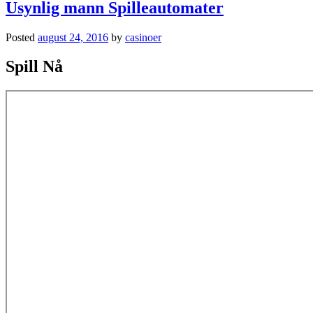
Usynlig mann Spilleautomater
Posted
august 24, 2016
by
casinoer
Spill Nå