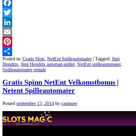
Facebook
Twitter
LinkedIn
Email
Pinterest
Posted in:
Gratis Slots
,
NetEnt Spilleautomater
|
Tagged:
Jimi
Share
Hendrix
,
Jimi Hendrix automat-spillet
,
NetEnt spilleautomater
,
Spilleautomater omtale
Gratis Spinn NetEnt Velkomstbonus |
Netent Spilleautomater
Posted
september 13, 2014
by
casinoer