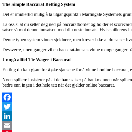
The Simple Baccarat Betting System
Det er imidlertid mulig å ta utgangspunkt i Martingale Systemets grunn
La oss si at du setter deg ned på baccaratbordet og holder et scorecard.
satser så mot denne innsatsen med din neste innsats. Hvis spillerens in
Denne typen system vinner sjeldnere, men krever ikke at du satser hver
Dessverre, noen ganger vil en baccarat-innsats vinne mange ganger på r
Unngå alltid Tie Wager i Baccarat
En ting du kan gjøre for å øke sjansene for å vinne i online baccarat, er
Noen spillere insisterer på at de bare satser på bankmannen når spiller
bedre enn ingen i det hele tatt når det gjelder online baccarat.
Facebook
Twitter
LinkedIn