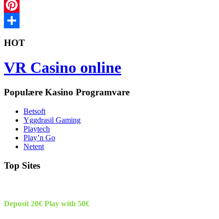
Email
Pinterest
Share
HOT
VR Casino online
Populære Kasino Programvare
Betsoft
Yggdrasil Gaming
Playtech
Play’n Go
Netent
Top Sites
Deposit 20€ Play with 50€