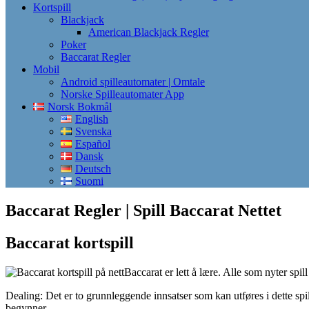
Kortspill
Blackjack
American Blackjack Regler
Poker
Baccarat Regler
Mobil
Android spilleautomater | Omtale
Norske Spilleautomater App
Norsk Bokmål
English
Svenska
Español
Dansk
Deutsch
Suomi
Baccarat Regler | Spill Baccarat Nettet
Baccarat kortspill
Baccarat er lett å lære. Alle som nyter sp
Dealing: Det er to grunnleggende innsatser som kan utføres i dette spille
begynner.