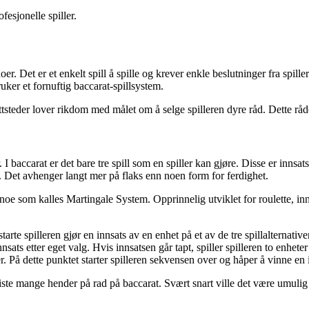
ofesjonelle spiller.
er. Det er et enkelt spill å spille og krever enkle beslutninger fra spill
uker et fornuftig baccarat-spillsystem.
teder lover rikdom med målet om å selge spilleren dyre råd. Dette rådet ka
r. I baccarat er det bare tre spill som en spiller kan gjøre. Disse er innsa
l. Det avhenger langt mer på flaks enn noen form for ferdighet.
 noe som kalles Martingale System. Opprinnelig utviklet for roulette, inn
arte spilleren gjør en innsats av en enhet på et av de tre spillalternativ
sats etter eget valg. Hvis innsatsen går tapt, spiller spilleren to enheter
ker. På dette punktet starter spilleren sekvensen over og håper å vinne en 
miste mange hender på rad på baccarat. Svært snart ville det være umulig 