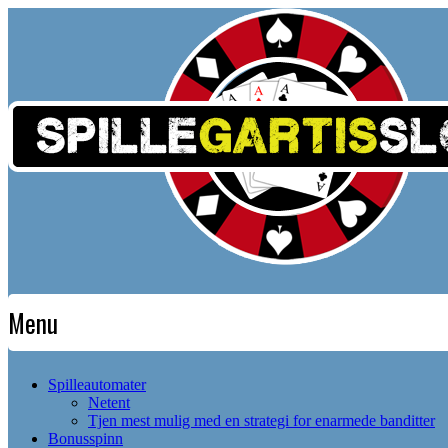
Menu
Skip
Spilleautomater
to
Netent
content
Tjen mest mulig med en strategi for enarmede banditter
Bonusspinn