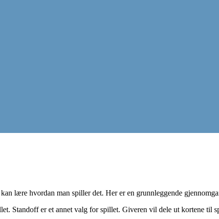
ill kan lære hvordan man spiller det. Her er en grunnleggende gjennomgan
t. Standoff er et annet valg for spillet. Giveren vil dele ut kortene til 