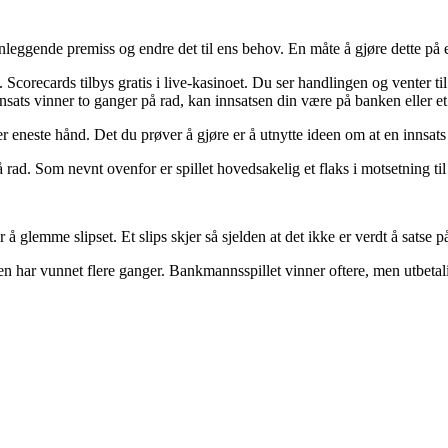
leggende premiss og endre det til ens behov. En måte å gjøre dette på er 
 Scorecards tilbys gratis i live-kasinoet. Du ser handlingen og venter til
nsats vinner to ganger på rad, kan innsatsen din være på banken eller et 
 eneste hånd. Det du prøver å gjøre er å utnytte ideen om at en innsats
ad. Som nevnt ovenfor er spillet hovedsakelig et flaks i motsetning til 
 å glemme slipset. Et slips skjer så sjelden at det ikke er verdt å satse på
en har vunnet flere ganger. Bankmannsspillet vinner oftere, men utbetali