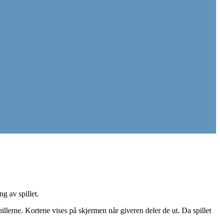
g av spillet.
spillerne. Kortene vises på skjermen når giveren deler de ut. Da spillet