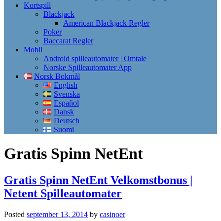
Kortspill
Blackjack
American Blackjack Regler
Poker
Baccarat Regler
Mobil
Android spilleautomater | Omtale
Norske Spilleautomater App
Norsk Bokmål
English
Svenska
Español
Dansk
Deutsch
Suomi
Gratis Spinn NetEnt
Gratis Spinn NetEnt Velkomstbonus |
Netent Spilleautomater
Posted
september 13, 2014
by
casinoer