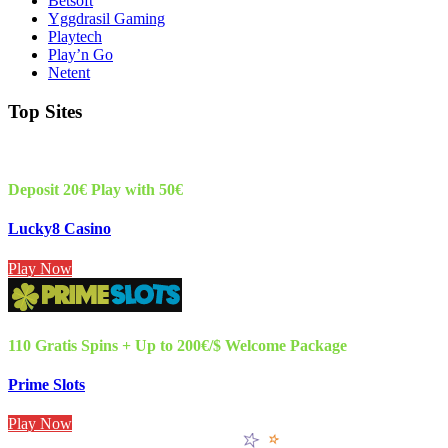
Betsoft
Yggdrasil Gaming
Playtech
Play’n Go
Netent
Top Sites
Deposit 20€ Play with 50€
Lucky8 Casino
Play Now
110 Gratis Spins + Up to 200€/$ Welcome Package
Prime Slots
Play Now