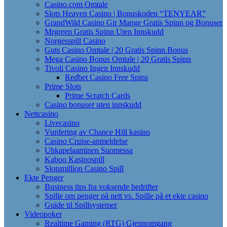
Casino.com Omtale
Slots Heaven Casino | Bonuskoden “TENYEAR”
GrandWild Casino Gir Mange Gratis Spinn og Bonuser
Mrgreen Gratis Spinn Uten Innskudd
Norgesspill Casino
Guts Casino Omtale | 20 Gratis Spinn Bonus
Mega Casino Bonus Omtale | 20 Gratis Spinn
Tivoli Casino Ingen Innskudd
Redbet Casino Free Spins
Prime Slots
Prime Scratch Cards
Casino bonuser uten innskudd
Nettcasino
Livecasino
Vurdering av Chance Hill kasino
Casino Cruise-anmeldelse
Uhkapelaaminen Suomessa
Kaboo Kasinospill
Slotsmillion Casino Spill
Ekte Penger
Business tips fra voksende bedrifter
Spille om penger på nett vs. Spille på et ekte casino
Guide til Spillsystemer
Videopoker
Realtime Gaming (RTG) Gjennomgang