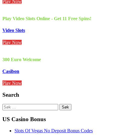
Play Now
Play Video Slots Online - Get 11 Free Spins!
Video Slots
Play Now
300 Euro Welcome
Casibon
Play Now
Search
Søk
etter:
US Casino Bonus
Slots Of Vegas No Deposit Bonus Codes