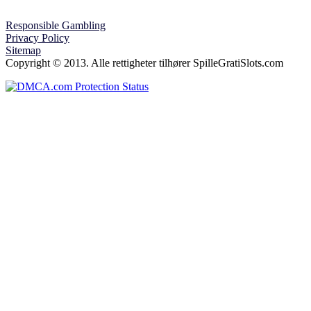
Responsible Gambling
Privacy Policy
Sitemap
Copyright © 2013. Alle rettigheter tilhører SpilleGratiSlots.com