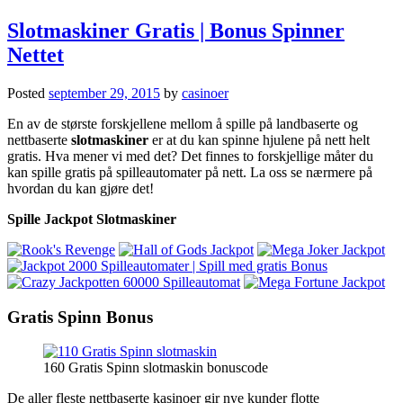
Slotmaskiner Gratis | Bonus Spinner
Nettet
Posted
september 29, 2015
by
casinoer
En av de største forskjellene mellom å spille på landbaserte og
nettbaserte
slotmaskiner
er at du kan spinne hjulene på nett helt
gratis. Hva mener vi med det? Det finnes to forskjellige måter du
kan spille gratis på spilleautomater på nett. La oss se nærmere på
hvordan du kan gjøre det!
Spille Jackpot Slotmaskiner
Gratis Spinn Bonus
160 Gratis Spinn slotmaskin bonuscode
De aller fleste nettbaserte kasinoer gir nye kunder flotte