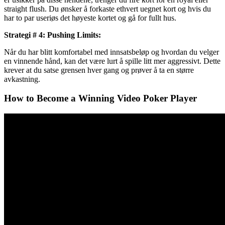
straight flush. Du ønsker å forkaste ethvert uegnet kort og hvis du
har to par useriøs det høyeste kortet og gå for fullt hus.
Strategi # 4: Pushing Limits:
Når du har blitt komfortabel med innsatsbeløp og hvordan du velger
en vinnende hånd, kan det være lurt å spille litt mer aggressivt. Dette
krever at du satse grensen hver gang og prøver å ta en større
avkastning.
How to Become a Winning Video Poker Player