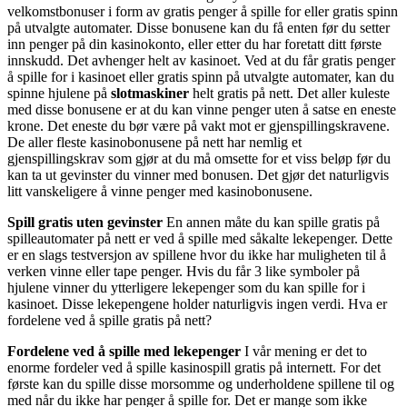
velkomstbonuser i form av gratis penger å spille for eller gratis spinn
på utvalgte automater. Disse bonusene kan du få enten før du setter
inn penger på din kasinokonto, eller etter du har foretatt ditt første
innskudd. Det avhenger helt av kasinoet. Ved at du får gratis penger
å spille for i kasinoet eller gratis spinn på utvalgte automater, kan du
spinne hjulene på
slotmaskiner
helt gratis på nett. Det aller kuleste
med disse bonusene er at du kan vinne penger uten å satse en eneste
krone. Det eneste du bør være på vakt mot er gjenspillingskravene.
De aller fleste kasinobonusene på nett har nemlig et
gjenspillingskrav som gjør at du må omsette for et viss beløp før du
kan ta ut gevinster du vinner med bonusen. Det gjør det naturligvis
litt vanskeligere å vinne penger med kasinobonusene.
Spill gratis uten gevinster
En annen måte du kan spille gratis på
spilleautomater på nett er ved å spille med såkalte lekepenger. Dette
er en slags testversjon av spillene hvor du ikke har muligheten til å
verken vinne eller tape penger. Hvis du får 3 like symboler på
hjulene vinner du ytterligere lekepenger som du kan spille for i
kasinoet. Disse lekepengene holder naturligvis ingen verdi. Hva er
fordelene ved å spille gratis på nett?
Fordelene ved å spille med lekepenger
I vår mening er det to
enorme fordeler ved å spille kasinospill gratis på internett. For det
første kan du spille disse morsomme og underholdene spillene til og
med når du ikke har penger å spille for. Det er mange som ikke