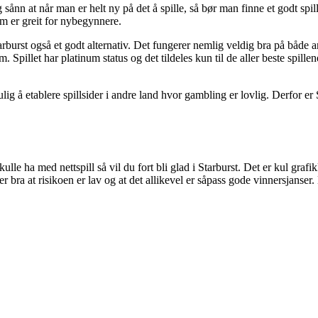
ng sånn at når man er helt ny på det å spille, så bør man finne et godt s
som er greit for nybegynnere.
Starburst også et godt alternativ. Det fungerer nemlig veldig bra på både
Spillet har platinum status og det tildeles kun til de aller beste spillen
lig å etablere spillsider i andre land hvor gambling er lovlig. Derfor er 
kulle ha med nettspill så vil du fort bli glad i Starburst. Det er kul gra
r bra at risikoen er lav og at det allikevel er såpass gode vinnersjanser. 