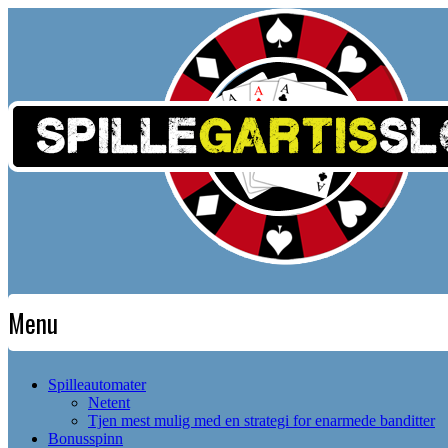
Menu
Skip
Spilleautomater
to
Netent
content
Tjen mest mulig med en strategi for enarmede banditter
Bonusspinn