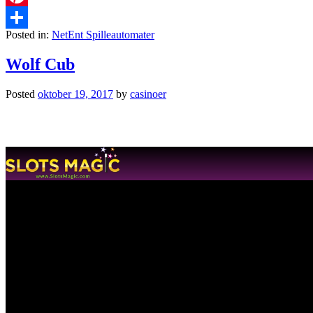
Pinterest
Posted in:
NetEnt Spilleautomater
Share
Wolf Cub
Posted
oktober 19, 2017
by
casinoer