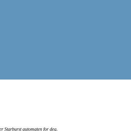
er Starburst automaten for deg.