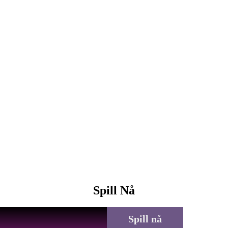
Spill Nå