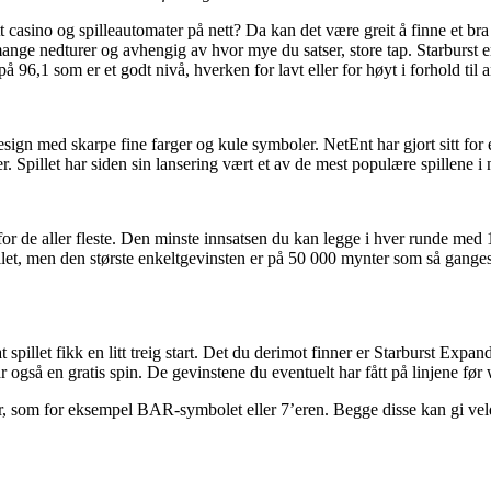
 casino og spilleautomater på nett? Da kan det være greit å finne et bra 
i mange nedturer og avhengig av hvor mye du satser, store tap. Starburst
på 96,1 som er et godt nivå, hverken for lavt eller for høyt i forhold til 
esign med skarpe fine farger og kule symboler. NetEnt har gjort sitt for
. Spillet har siden sin lansering vært et av de mest populære spillene i 
 for de aller fleste. Den minste innsatsen du kan legge i hver runde med 
illet, men den største enkeltgevinsten er på 50 000 mynter som så gang
at spillet fikk en litt treig start. Det du derimot finner er Starburst Exp
får også en gratis spin. De gevinstene du eventuelt har fått på linjene f
r, som for eksempel BAR-symbolet eller 7’eren. Begge disse kan gi veld