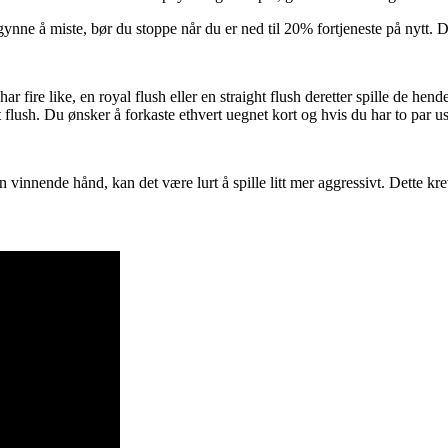
ne å miste, bør du stoppe når du er ned til 20% fortjeneste på nytt. Du
har fire like, en royal flush eller en straight flush deretter spille de 
t flush. Du ønsker å forkaste ethvert uegnet kort og hvis du har to par us
vinnende hånd, kan det være lurt å spille litt mer aggressivt. Dette kre