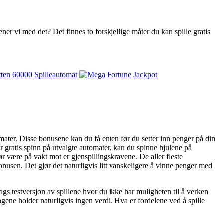
ner vi med det? Det finnes to forskjellige måter du kan spille gratis
tomater. Disse bonusene kan du få enten før du setter inn penger på din
ller gratis spinn på utvalgte automater, kan du spinne hjulene på
ør være på vakt mot er gjenspillingskravene. De aller fleste
onusen. Det gjør det naturligvis litt vanskeligere å vinne penger med
ags testversjon av spillene hvor du ikke har muligheten til å verken
ngene holder naturligvis ingen verdi. Hva er fordelene ved å spille