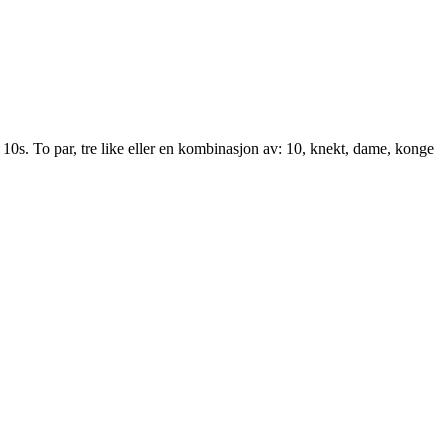
g 10s. To par, tre like eller en kombinasjon av: 10, knekt, dame, konge