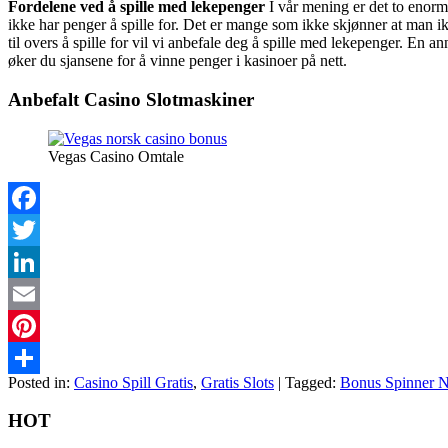
Fordelene ved å spille med lekepenger
I vår mening er det to enorme
ikke har penger å spille for. Det er mange som ikke skjønner at man i
til overs å spille for vil vi anbefale deg å spille med lekepenger. En a
øker du sjansene for å vinne penger i kasinoer på nett.
Anbefalt Casino Slotmaskiner
Vegas Casino Omtale
Facebook
Twitter
LinkedIn
Email
Pinterest
Posted in:
Casino Spill Gratis
,
Gratis Slots
|
Tagged:
Bonus Spinner N
Share
HOT