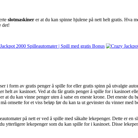
serte
slotmaskiner
er at du kan spinne hjulene på nett helt gratis. Hva me
 det!
er i form av gratis penger å spille for eller gratis spinn på utvalgte au
er helt av kasinoet. Ved at du får gratis penger å spille for i kasinoet e
 er at du kan vinne penger uten å satse en eneste krone. Det eneste du b
må omsette for et viss beløp før du kan ta ut gevinster du vinner med b
eautomater på nett er ved å spille med såkalte lekepenger. Dette er en sl
du ytterligere lekepenger som du kan spille for i kasinoet. Disse lekepe