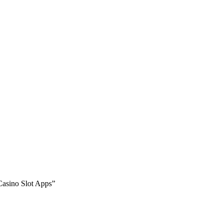
Casino Slot Apps”