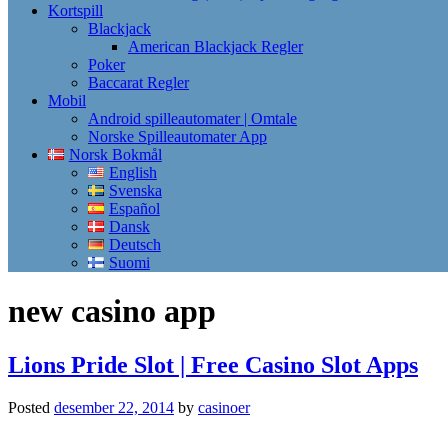
Kortspill
Blackjack
American Blackjack Regler
Poker
Baccarat Regler
Mobil
Android spilleautomater | Omtale
Norske Spilleautomater App
Norsk Bokmål
English
Svenska
Español
Dansk
Deutsch
Suomi
new casino app
Lions Pride Slot | Free Casino Slot Apps
Posted
desember 22, 2014
by
casinoer