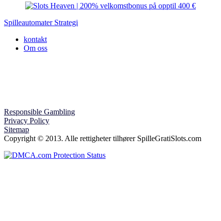
Spilleautomater Strategi
kontakt
Om oss
Your last stop for all slots games!
Responsible Gambling
Privacy Policy
Sitemap
Copyright © 2013. Alle rettigheter tilhører SpilleGratiSlots.com