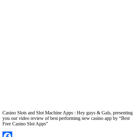
Casino Slots and Slot Machine Apps : Hey guys & Gals, presenting
you our video review of best performing new casino app by “Best
Free Casino Slot Apps”