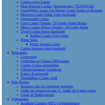
Casino.com Omtale
Slots Heaven Casino | Bonuskoden “TENYEAR”
GrandWild Casino Gir Mange Gratis Spinn og Bonuser
Mrgreen Gratis Spinn Uten Innskudd
Norgesspill Casino
Guts Casino Omtale | 20 Gratis Spinn Bonus
Mega Casino Bonus Omtale | 20 Gratis Spinn
Tivoli Casino Ingen Innskudd
Redbet Casino Free Spins
Prime Slots
Prime Scratch Cards
Casino bonuser uten innskudd
Nettcasino
Livecasino
Vurdering av Chance Hill kasino
Casino Cruise-anmeldelse
Uhkapelaaminen Suomessa
Kaboo Kasinospill
Slotsmillion Casino Spill
Ekte Penger
Business tips fra voksende bedrifter
Spille om penger på nett vs. Spille på et ekte casino
Guide til Spillsystemer
Videopoker
Realtime Gaming (RTG) Gjennomgang