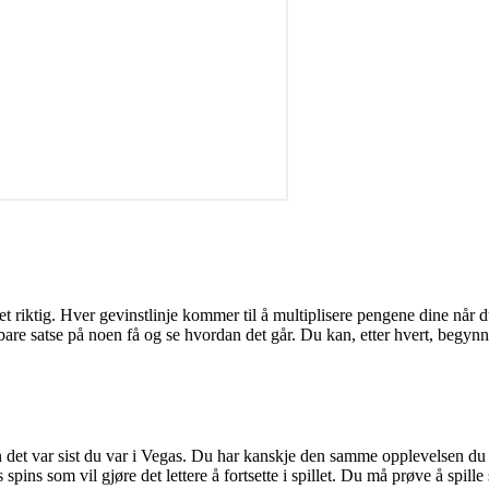
tset riktig. Hver gevinstlinje kommer til å multiplisere pengene dine når
are satse på noen få og se hvordan det går. Du kan, etter hvert, begynne
an det var sist du var i Vegas. Du har kanskje den samme opplevelsen du 
 spins som vil gjøre det lettere å fortsette i spillet. Du må prøve å spil