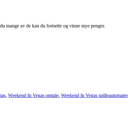
Får du mange av de kan du fortsette og vinne mye penger.
gas
,
Weekend In Vegas omtale
,
Weekend In Vegas spilleautomater