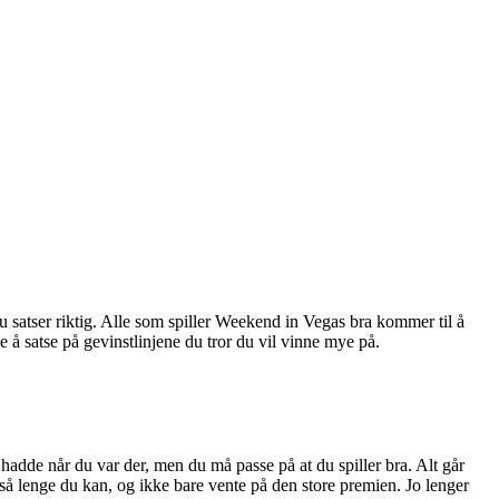
 du satser riktig. Alle som spiller Weekend in Vegas bra kommer til å
 å satse på gevinstlinjene du tror du vil vinne mye på.
hadde når du var der, men du må passe på at du spiller bra. Alt går
le så lenge du kan, og ikke bare vente på den store premien. Jo lenger