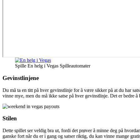
Spille En helg i Vegas Spilleautomater
Gevinstlinjene
Du må ta en titt på hver gevinstlinje for å være sikker på at du har sa
vinne mye, men du må ikke satse på hver gevinstlinje. Det er bedre å b
Stilen
Dette spillet ser veldig bra ut, fordi det prøver å minne deg på hvord
ganske fort når du er i gang og satser riktig, du kan vinne mange gratis