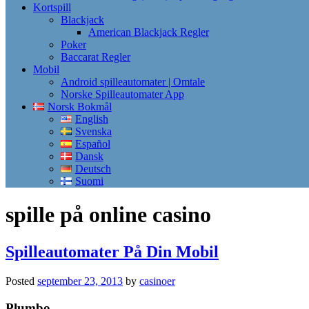
Kortspill
Blackjack
American Blackjack Regler
Poker
Baccarat Regler
Mobil
Android spilleautomater | Omtale
Norske Spilleautomater App
Norsk Bokmål
English
Svenska
Español
Dansk
Deutsch
Suomi
spille på online casino
Spilleautomater På Din Mobil
Posted
september 23, 2013
by
casinoer
Plumbo