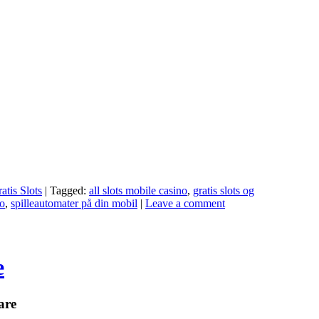
atis Slots
|
Tagged:
all slots mobile casino
,
gratis slots og
no
,
spilleautomater på din mobil
|
Leave a comment
e
are