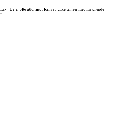
e tiltak . De er ofte utformet i form av ulike temaer med matchende
r .