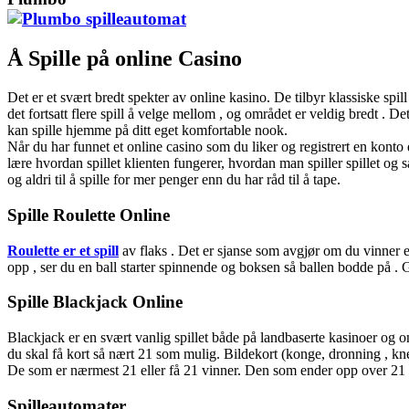
Å Spille på online Casino
Det er et svært bredt spekter av online kasino. De tilbyr klassiske spill
det fortsatt flere spill å velge mellom , og området er veldig bredt . D
kan spille hjemme på ditt eget komfortable nook.
Når du har funnet et online casino som du liker og registrert en konto de
lære hvordan spillet klienten fungerer, hvordan man spiller spillet og
og aldri til å spille for mer penger enn du har råd til å tape.
Spille Roulette Online
Roulette er et spill
av flaks . Det er sjanse som avgjør om du vinner ell
opp , ser du en ball starter spinnende og boksen så ballen bodde på . G
Spille Blackjack Online
Blackjack er en svært vanlig spillet både på landbaserte kasinoer og 
du skal få kort så nært 21 som mulig. Bildekort (konge, dronning , knekt
De som er nærmest 21 eller få 21 vinner. Den som ender opp over 21 vil 
Spilleautomater