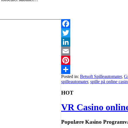
Facebook
Twitter
LinkedIn
Email
Pinterest
Posted in:
Betsoft Spilleautomater
,
Gr
Share
spilleautomater
,
spille på online casi
HOT
VR Casino onlin
Populære Kasino Programv