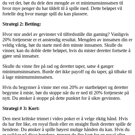
du vet det, bør du dele den mengde av et minimumsinnsatsen til
hvor mye penger du har tildelt til å spille med. Dette beløpet vil
fortelle deg hvor mange spill du kan plassere.
Strategi 2: Betting:
Hvor stor andel av gevinster vil tilfredsstille din gaming? Vanligvis
20% fortjeneste er et anstendig resultat. Mengden av innsatsen din er
veldig viktig, bør du starte med den minste innsatsen. Skulle du
vinner, kan du doble dette beløpet, hvis du mister deretter fortsette å
gjøre små innsatser.
Skulle du vinne fire på rad og deretter taper, satse 4 ganger
minimumsinnsatsen. Burde det ikke payoff og du taper, gå tilbake til
å lage minimumsinnsatsen.
Hvis du begynner å vinne mer enn 20% av startbeløpet og deretter
begynne å miste, bør du stoppe når du er ned til 20% fortjeneste på
nytt. Du ønsker å stoppe på dette punktet for å sikre gevinsten.
Strategi # 3: Kort:
Den mest kritiske trinnet i video poker er å velge riktig hånd. Hvis
du har fire like, en royal flush eller en straight flush deretter spille de
hendene. Du ønsker å spille høyest mulige hånden du kan. Hvis du
er usikker på disse hendene, trenger du fire kort for en royal eller