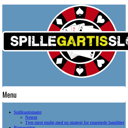
Menu
Skip
Spilleautomater
to
Netent
content
Tjen mest mulig med en strategi for enarmede banditter
Bonusspinn