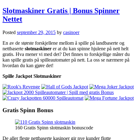
Slotmaskiner Gratis | Bonus Spinner
Nettet
Posted
september 29, 2015
by
casinoer
En av de største forskjellene mellom å spille på landbaserte og
nettbaserte
slotmaskiner
er at du kan spinne hjulene på nett helt
gratis. Hva mener vi med det? Det finnes to forskjellige måter du
kan spille gratis på spilleautomater på nett. La oss se nærmere på
hvordan du kan gjøre det!
Spille Jackpot Slotmaskiner
Gratis Spinn Bonus
160 Gratis Spinn slotmaskin bonuscode
De aller fleste nettbaserte kasinoer gir nye kunder flotte