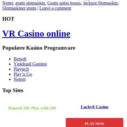
Nettet
,
gratis slotmaskin
,
Gratis spinn bonus
,
Jackpot Slotmaskin
,
Slotmaskiner gratis
|
Leave a comment
HOT
VR Casino online
Populære Kasino Programvare
Betsoft
Yggdrasil Gaming
Playtech
Play’n Go
Netent
Top Sites
Lucky8 Casino
Deposit 20€ Play with 50€
PLAY NOW