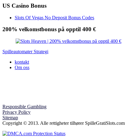
US Casino Bonus
Slots Of Vegas No Deposit Bonus Codes
200% velkomstbonus på opptil 400 €
Spilleautomater Strategi
kontakt
Om oss
Your last stop for all slots games!
Responsible Gambling
Privacy Policy
Sitemap
Copyright © 2013. Alle rettigheter tilhører SpilleGratiSlots.com