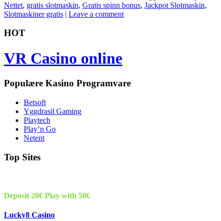
Nettet
,
gratis slotmaskin
,
Gratis spinn bonus
,
Jackpot Slotmaskin
,
Slotmaskiner gratis
|
Leave a comment
HOT
VR Casino online
Populære Kasino Programvare
Betsoft
Yggdrasil Gaming
Playtech
Play’n Go
Netent
Top Sites
Deposit 20€ Play with 50€
Lucky8 Casino