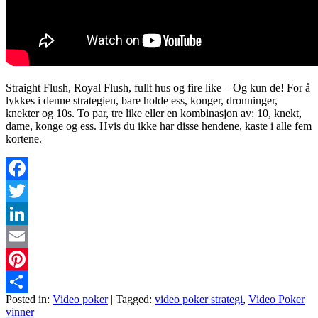
Straight Flush, Royal Flush, fullt hus og fire like – Og kun de! For å
lykkes i denne strategien, bare holde ess, konger, dronninger,
knekter og 10s. To par, tre like eller en kombinasjon av: 10, knekt,
dame, konge og ess. Hvis du ikke har disse hendene, kaste i alle fem
kortene.
Facebook
Twitter
LinkedIn
Email
Pinterest
Posted in:
Video poker
|
Tagged:
video poker strategi
,
Video Poker
Share
vinner