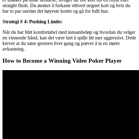
straight flush. Du ønsker å forkaste ethvert uegnet kort og hvis du
har to par useriøs det høyeste kortet og gå for fullt hus.
Strategi # 4: Pushing Limits:
Når du har blitt komfortabel med innsatsbeløp og hvordan du velger
en vinnende hånd, kan det være lurt å spille litt mer aggressivt. Dette
krever at du satse grensen hver gang og prøver å ta en større
avkastning.
How to Become a Winning Video Poker Player