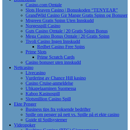
Casino.com Omtale
Slots Heaven Casino | Bonuskoden “TENYEAR”
GrandWild Casino Gir Mange Gratis Spinn og Bonuser
Mrgreen Gratis Spinn Uten Innskudd
Norgesspill Casino
Guts Casino Omtale | 20 Gratis Spinn Bonus
Mega Casino Bonus Omtale | 20 Gratis Spinn
Tivoli Casino Ingen Innskudd
Redbet Casino Free Spins
Prime Slots
Prime Scratch Cards
Casino bonuser uten innskudd
Nettcasino
Livecasino
Vurdering av Chance Hill kasino
Casino Cruise-anmeldelse
Uhkapelaaminen Suomessa
Kaboo Kasinospill
Slotsmillion Casino Spill
Ekte Penger
Business tips fra voksende bedrifter
Spille om penger på nett vs. Spille på et ekte casino
Guide til Spillsystemer
Videopoker