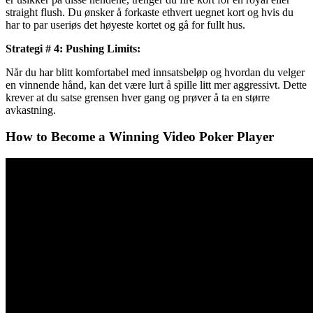
straight flush. Du ønsker å forkaste ethvert uegnet kort og hvis du
har to par useriøs det høyeste kortet og gå for fullt hus.
Strategi # 4: Pushing Limits:
Når du har blitt komfortabel med innsatsbeløp og hvordan du velger
en vinnende hånd, kan det være lurt å spille litt mer aggressivt. Dette
krever at du satse grensen hver gang og prøver å ta en større
avkastning.
How to Become a Winning Video Poker Player