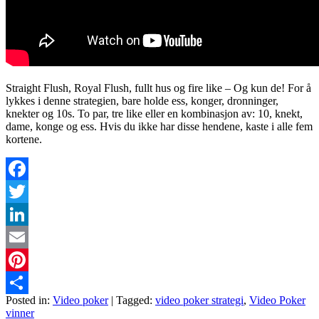
Straight Flush, Royal Flush, fullt hus og fire like – Og kun de! For å
lykkes i denne strategien, bare holde ess, konger, dronninger,
knekter og 10s. To par, tre like eller en kombinasjon av: 10, knekt,
dame, konge og ess. Hvis du ikke har disse hendene, kaste i alle fem
kortene.
Facebook
Twitter
LinkedIn
Email
Pinterest
Posted in:
Video poker
|
Tagged:
video poker strategi
,
Video Poker
Share
vinner