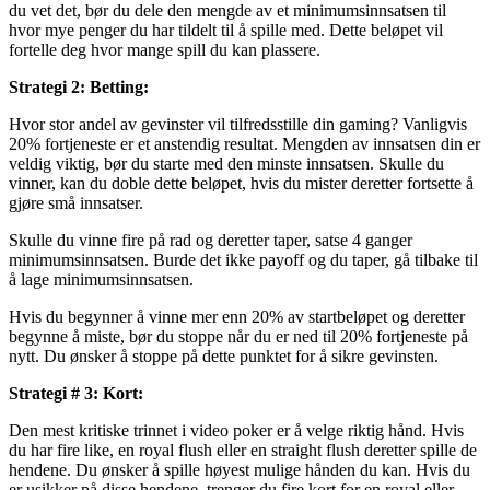
du vet det, bør du dele den mengde av et minimumsinnsatsen til
hvor mye penger du har tildelt til å spille med. Dette beløpet vil
fortelle deg hvor mange spill du kan plassere.
Strategi 2: Betting:
Hvor stor andel av gevinster vil tilfredsstille din gaming? Vanligvis
20% fortjeneste er et anstendig resultat. Mengden av innsatsen din er
veldig viktig, bør du starte med den minste innsatsen. Skulle du
vinner, kan du doble dette beløpet, hvis du mister deretter fortsette å
gjøre små innsatser.
Skulle du vinne fire på rad og deretter taper, satse 4 ganger
minimumsinnsatsen. Burde det ikke payoff og du taper, gå tilbake til
å lage minimumsinnsatsen.
Hvis du begynner å vinne mer enn 20% av startbeløpet og deretter
begynne å miste, bør du stoppe når du er ned til 20% fortjeneste på
nytt. Du ønsker å stoppe på dette punktet for å sikre gevinsten.
Strategi # 3: Kort:
Den mest kritiske trinnet i video poker er å velge riktig hånd. Hvis
du har fire like, en royal flush eller en straight flush deretter spille de
hendene. Du ønsker å spille høyest mulige hånden du kan. Hvis du
er usikker på disse hendene, trenger du fire kort for en royal eller