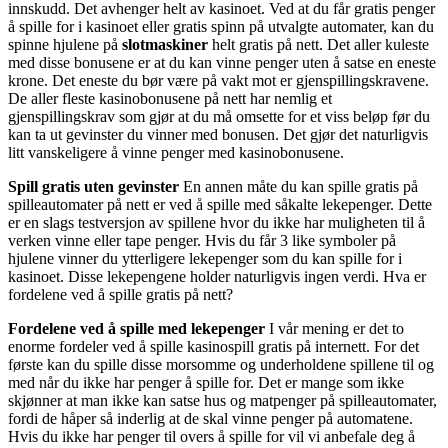
innskudd. Det avhenger helt av kasinoet. Ved at du får gratis penger
å spille for i kasinoet eller gratis spinn på utvalgte automater, kan du
spinne hjulene på
slotmaskiner
helt gratis på nett. Det aller kuleste
med disse bonusene er at du kan vinne penger uten å satse en eneste
krone. Det eneste du bør være på vakt mot er gjenspillingskravene.
De aller fleste kasinobonusene på nett har nemlig et
gjenspillingskrav som gjør at du må omsette for et viss beløp før du
kan ta ut gevinster du vinner med bonusen. Det gjør det naturligvis
litt vanskeligere å vinne penger med kasinobonusene.
Spill gratis uten gevinster
En annen måte du kan spille gratis på
spilleautomater på nett er ved å spille med såkalte lekepenger. Dette
er en slags testversjon av spillene hvor du ikke har muligheten til å
verken vinne eller tape penger. Hvis du får 3 like symboler på
hjulene vinner du ytterligere lekepenger som du kan spille for i
kasinoet. Disse lekepengene holder naturligvis ingen verdi. Hva er
fordelene ved å spille gratis på nett?
Fordelene ved å spille med lekepenger
I vår mening er det to
enorme fordeler ved å spille kasinospill gratis på internett. For det
første kan du spille disse morsomme og underholdene spillene til og
med når du ikke har penger å spille for. Det er mange som ikke
skjønner at man ikke kan satse hus og matpenger på spilleautomater,
fordi de håper så inderlig at de skal vinne penger på automatene.
Hvis du ikke har penger til overs å spille for vil vi anbefale deg å