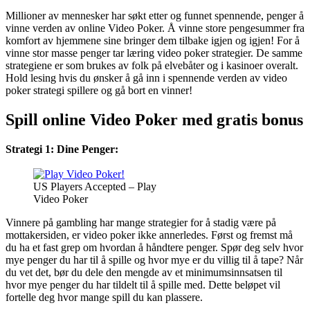
Millioner av mennesker har søkt etter og funnet spennende, penger å
vinne verden av online Video Poker. Å vinne store pengesummer fra
komfort av hjemmene sine bringer dem tilbake igjen og igjen! For å
vinne stor masse penger tar læring video poker strategier. De samme
strategiene er som brukes av folk på elvebåter og i kasinoer overalt.
Hold lesing hvis du ønsker å gå inn i spennende verden av video
poker strategi spillere og gå bort en vinner!
Spill online Video Poker med gratis bonus
Strategi 1: Dine Penger:
US Players Accepted – Play
Video Poker
Vinnere på gambling har mange strategier for å stadig være på
mottakersiden, er video poker ikke annerledes. Først og fremst må
du ha et fast grep om hvordan å håndtere penger. Spør deg selv hvor
mye penger du har til å spille og hvor mye er du villig til å tape? Når
du vet det, bør du dele den mengde av et minimumsinnsatsen til
hvor mye penger du har tildelt til å spille med. Dette beløpet vil
fortelle deg hvor mange spill du kan plassere.