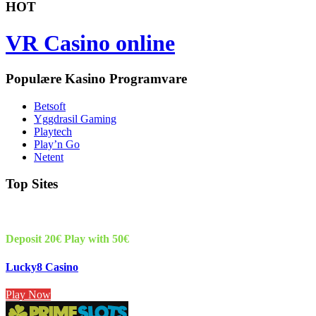
HOT
VR Casino online
Populære Kasino Programvare
Betsoft
Yggdrasil Gaming
Playtech
Play’n Go
Netent
Top Sites
Deposit 20€ Play with 50€
Lucky8 Casino
Play Now