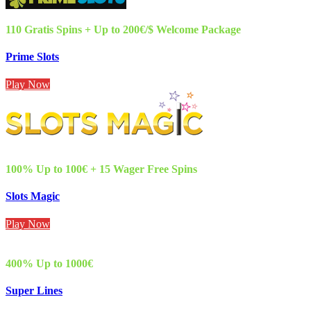
110 Gratis Spins + Up to 200€/$ Welcome Package
Prime Slots
Play Now
100% Up to 100€ + 15 Wager Free Spins
Slots Magic
Play Now
400% Up to 1000€
Super Lines