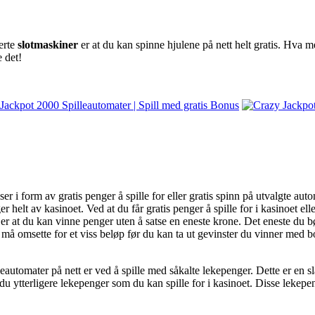
serte
slotmaskiner
er at du kan spinne hjulene på nett helt gratis. Hva me
 det!
er i form av gratis penger å spille for eller gratis spinn på utvalgte au
er helt av kasinoet. Ved at du får gratis penger å spille for i kasinoet e
 er at du kan vinne penger uten å satse en eneste krone. Det eneste du b
må omsette for et viss beløp før du kan ta ut gevinster du vinner med b
eautomater på nett er ved å spille med såkalte lekepenger. Dette er en sl
du ytterligere lekepenger som du kan spille for i kasinoet. Disse lekepe