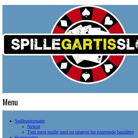
Menu
Skip
Spilleautomater
to
Netent
content
Tjen mest mulig med en strategi for enarmede banditter
Bonusspinn