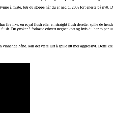
ne å miste, bør du stoppe når du er ned til 20% fortjeneste på nytt. Du
har fire like, en royal flush eller en straight flush deretter spille de 
t flush. Du ønsker å forkaste ethvert uegnet kort og hvis du har to par us
vinnende hånd, kan det være lurt å spille litt mer aggressivt. Dette kre