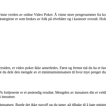
 vinne verden av online Video Poker. Å vinne store pengesummer fra kom
trategiene er som brukes av folk på elvebåter og i kasinoer overalt. Ho
ersiden, er video poker ikke annerledes. Først og fremst må du ha et f
, bør du dele den mengde av et minimumsinnsatsen til hvor mye penger du h
0% fortjeneste er et anstendig resultat. Mengden av innsatsen din er veld
 innsatser.
innsatsen. Burde det ikke payoff og du taper, gå tilbake til å lage mini