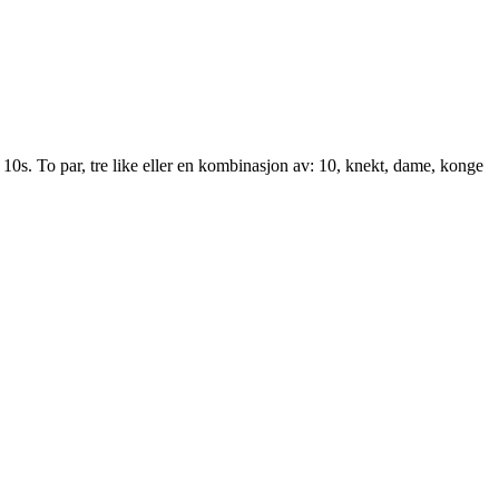
g 10s. To par, tre like eller en kombinasjon av: 10, knekt, dame, konge