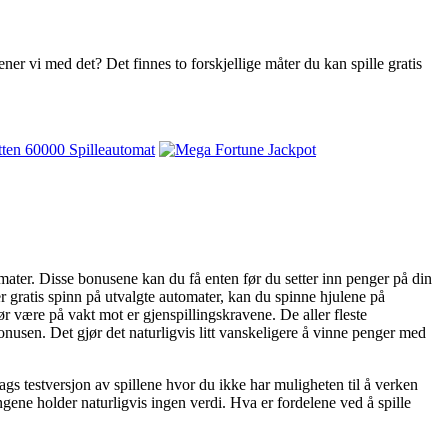
ner vi med det? Det finnes to forskjellige måter du kan spille gratis
tomater. Disse bonusene kan du få enten før du setter inn penger på din
ller gratis spinn på utvalgte automater, kan du spinne hjulene på
ør være på vakt mot er gjenspillingskravene. De aller fleste
onusen. Det gjør det naturligvis litt vanskeligere å vinne penger med
ags testversjon av spillene hvor du ikke har muligheten til å verken
ngene holder naturligvis ingen verdi. Hva er fordelene ved å spille