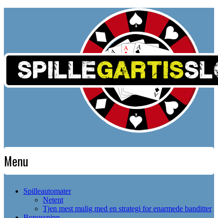
Menu
Skip
Spilleautomater
to
Netent
content
Tjen mest mulig med en strategi for enarmede banditter
Bonusspinn