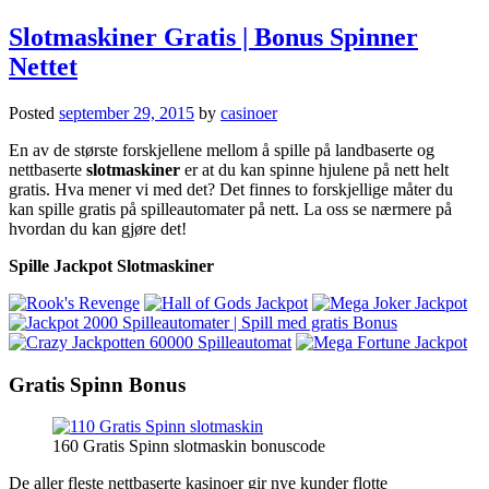
Slotmaskiner Gratis | Bonus Spinner
Nettet
Posted
september 29, 2015
by
casinoer
En av de største forskjellene mellom å spille på landbaserte og
nettbaserte
slotmaskiner
er at du kan spinne hjulene på nett helt
gratis. Hva mener vi med det? Det finnes to forskjellige måter du
kan spille gratis på spilleautomater på nett. La oss se nærmere på
hvordan du kan gjøre det!
Spille Jackpot Slotmaskiner
Gratis Spinn Bonus
160 Gratis Spinn slotmaskin bonuscode
De aller fleste nettbaserte kasinoer gir nye kunder flotte