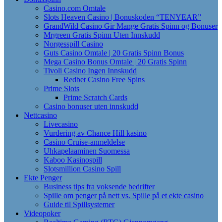
Casino.com Omtale
Slots Heaven Casino | Bonuskoden “TENYEAR”
GrandWild Casino Gir Mange Gratis Spinn og Bonuser
Mrgreen Gratis Spinn Uten Innskudd
Norgesspill Casino
Guts Casino Omtale | 20 Gratis Spinn Bonus
Mega Casino Bonus Omtale | 20 Gratis Spinn
Tivoli Casino Ingen Innskudd
Redbet Casino Free Spins
Prime Slots
Prime Scratch Cards
Casino bonuser uten innskudd
Nettcasino
Livecasino
Vurdering av Chance Hill kasino
Casino Cruise-anmeldelse
Uhkapelaaminen Suomessa
Kaboo Kasinospill
Slotsmillion Casino Spill
Ekte Penger
Business tips fra voksende bedrifter
Spille om penger på nett vs. Spille på et ekte casino
Guide til Spillsystemer
Videopoker