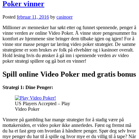
Poker vinner
Posted
februar 11, 2016
by
casinoer
Millioner av mennesker har søkt etter og funnet spennende, penger å
vinne verden av online Video Poker. Å vinne store pengesummer fra
komfort av hjemmene sine bringer dem tilbake igjen og igjen! For å
vinne stor masse penger tar læring video poker strategier. De samme
strategiene er som brukes av folk på elvebåter og i kasinoer overalt.
Hold lesing hvis du ønsker å gå inn i spennende verden av video
poker strategi spillere og gå bort en vinner!
Spill online Video Poker med gratis bonus
Strategi 1: Dine Penger:
US Players Accepted – Play
Video Poker
Vinnere på gambling har mange strategier for å stadig være på
mottakersiden, er video poker ikke annerledes. Først og fremst må
du ha et fast grep om hvordan å håndtere penger. Spør deg selv hvor
mye penger du har til å spille og hvor mye er du villig til å tape? Når