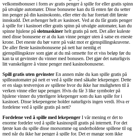
velkomstbonuser i form av gratis penger å spille for eller gratis spinn
på utvalgte automater. Disse bonusene kan du få enten før du setter
inn penger på din kasinokonto, eller etter du har foretatt ditt første
innskudd. Det avhenger helt av kasinoet. Ved at du får gratis penger
å spille for i kasinoet eller gratis spinn på utvalgte automater, kan du
spinne hjulene på
slotmaskiner
helt gratis på nett. Det aller kuleste
med disse bonusene er at du kan vinne penger uten å satse en eneste
krone. Det eneste du bør være på vakt mot er gjenspillingskravene.
De aller fleste kasinobonusene på nett har nemlig et
gjenspillingskrav som gjør at du må omsette for et viss beløp før du
kan ta ut gevinster du vinner med bonusen. Det gjør det naturligvis
litt vanskeligere å vinne penger med kasinobonusene.
Spill gratis uten gevinster
En annen måte du kan spille gratis på
spilleautomater på nett er ved å spille med såkalte lekepenger. Dette
er en slags testversjon av spillene hvor du ikke har muligheten til å
verken vinne eller tape penger. Hvis du får 3 like symboler på
hjulene vinner du ytterligere lekepenger som du kan spille for i
kasinoet. Disse lekepengene holder naturligvis ingen verdi. Hva er
fordelene ved å spille gratis på nett?
Fordelene ved å spille med lekepenger
I vår mening er det to
enorme fordeler ved å spille kasinospill gratis på internett. For det
første kan du spille disse morsomme og underholdene spillene til og
med når du ikke har penger å spille for. Det er mange som ikke