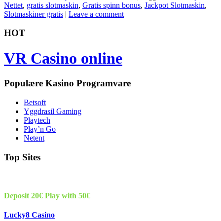
Nettet
,
gratis slotmaskin
,
Gratis spinn bonus
,
Jackpot Slotmaskin
,
Slotmaskiner gratis
|
Leave a comment
HOT
VR Casino online
Populære Kasino Programvare
Betsoft
Yggdrasil Gaming
Playtech
Play’n Go
Netent
Top Sites
Deposit 20€ Play with 50€
Lucky8 Casino