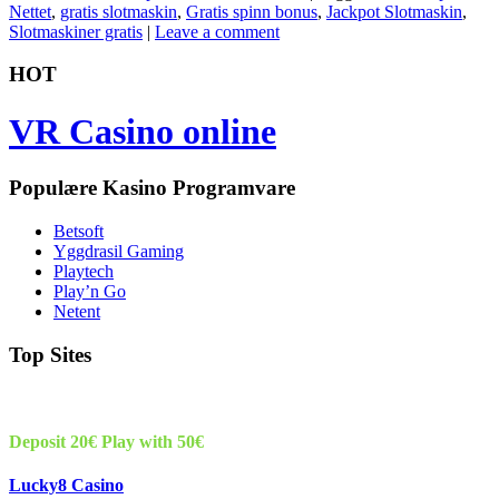
Nettet
,
gratis slotmaskin
,
Gratis spinn bonus
,
Jackpot Slotmaskin
,
Slotmaskiner gratis
|
Leave a comment
HOT
VR Casino online
Populære Kasino Programvare
Betsoft
Yggdrasil Gaming
Playtech
Play’n Go
Netent
Top Sites
Deposit 20€ Play with 50€
Lucky8 Casino