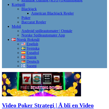
Realtime Gaming (RTG) Gjennomgang
Kortspill
Blackjack
American Blackjack Regler
Poker
Baccarat Regler
Mobil
Android spilleautomater | Omtale
Norske Spilleautomater App
Norsk Bokmål
English
Svenska
Español
Dansk
Deutsch
Suomi
Video Poker Strategi | Å bli en Video