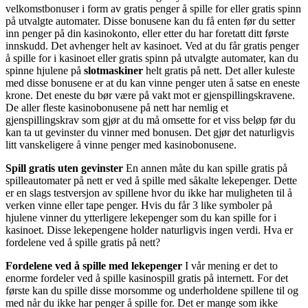
velkomstbonuser i form av gratis penger å spille for eller gratis spinn
på utvalgte automater. Disse bonusene kan du få enten før du setter
inn penger på din kasinokonto, eller etter du har foretatt ditt første
innskudd. Det avhenger helt av kasinoet. Ved at du får gratis penger
å spille for i kasinoet eller gratis spinn på utvalgte automater, kan du
spinne hjulene på
slotmaskiner
helt gratis på nett. Det aller kuleste
med disse bonusene er at du kan vinne penger uten å satse en eneste
krone. Det eneste du bør være på vakt mot er gjenspillingskravene.
De aller fleste kasinobonusene på nett har nemlig et
gjenspillingskrav som gjør at du må omsette for et viss beløp før du
kan ta ut gevinster du vinner med bonusen. Det gjør det naturligvis
litt vanskeligere å vinne penger med kasinobonusene.
Spill gratis uten gevinster
En annen måte du kan spille gratis på
spilleautomater på nett er ved å spille med såkalte lekepenger. Dette
er en slags testversjon av spillene hvor du ikke har muligheten til å
verken vinne eller tape penger. Hvis du får 3 like symboler på
hjulene vinner du ytterligere lekepenger som du kan spille for i
kasinoet. Disse lekepengene holder naturligvis ingen verdi. Hva er
fordelene ved å spille gratis på nett?
Fordelene ved å spille med lekepenger
I vår mening er det to
enorme fordeler ved å spille kasinospill gratis på internett. For det
første kan du spille disse morsomme og underholdene spillene til og
med når du ikke har penger å spille for. Det er mange som ikke