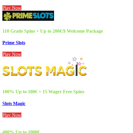
Play Now
110 Gratis Spins + Up to 200€/$ Welcome Package
Prime Slots
Play Now
100% Up to 100€ + 15 Wager Free Spins
Slots Magic
Play Now
400% Up to 1000€