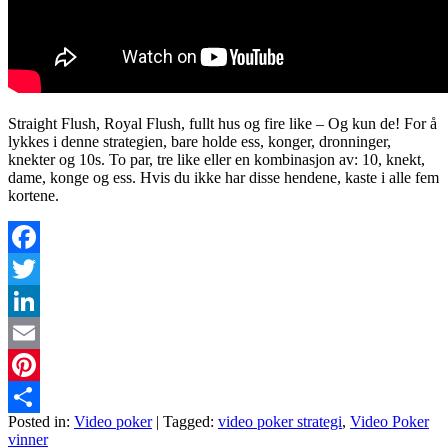
Straight Flush, Royal Flush, fullt hus og fire like – Og kun de! For å
lykkes i denne strategien, bare holde ess, konger, dronninger,
knekter og 10s. To par, tre like eller en kombinasjon av: 10, knekt,
dame, konge og ess. Hvis du ikke har disse hendene, kaste i alle fem
kortene.
Facebook
Twitter
LinkedIn
Email
Pinterest
Posted in:
Video poker
|
Tagged:
video poker strategi
,
Video Poker
Share
vinner