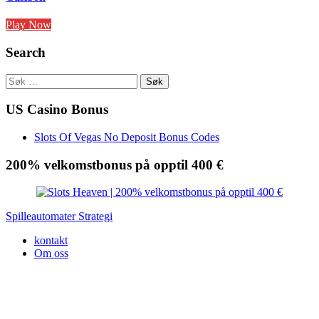
Play Now
Search
Søk
etter:
US Casino Bonus
Slots Of Vegas No Deposit Bonus Codes
200% velkomstbonus på opptil 400 €
Spilleautomater Strategi
kontakt
Om oss
Your last stop for all slots games!