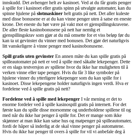
innskudd. Det avhenger helt av kasinoet. Ved at du får gratis penger
å spille for i kasinoet eller gratis spinn på utvalgte automater, kan du
spinne hjulene på
slotmaskiner
helt gratis på nett. Det aller kuleste
med disse bonusene er at du kan vinne penger uten å satse en eneste
krone. Det eneste du bør være på vakt mot er gjenspillingskravene.
De aller fleste kasinobonusene på nett har nemlig et
gjenspillingskrav som gjør at du må omsette for et viss beløp før du
kan ta ut gevinster du vinner med bonusen. Det gjør det naturligvis
litt vanskeligere å vinne penger med kasinobonusene.
Spill gratis uten gevinster
En annen måte du kan spille gratis på
spilleautomater på nett er ved å spille med såkalte lekepenger. Dette
er en slags testversjon av spillene hvor du ikke har muligheten til å
verken vinne eller tape penger. Hvis du får 3 like symboler på
hjulene vinner du ytterligere lekepenger som du kan spille for i
kasinoet. Disse lekepengene holder naturligvis ingen verdi. Hva er
fordelene ved å spille gratis på nett?
Fordelene ved å spille med lekepenger
I vår mening er det to
enorme fordeler ved å spille kasinospill gratis på internett. For det
første kan du spille disse morsomme og underholdene spillene til og
med når du ikke har penger å spille for. Det er mange som ikke
skjønner at man ikke kan satse hus og matpenger på spilleautomater,
fordi de håper så inderlig at de skal vinne penger på automatene.
Hvis du ikke har penger til overs å spille for vil vi anbefale deg å