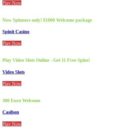
Play Now
New Spinners only! $1000 Welcome package
Spinit Casino
Play Now
Play Video Slots Online - Get 11 Free Spins!
Video Slots
Play Now
300 Euro Welcome
Casibon
Play Now