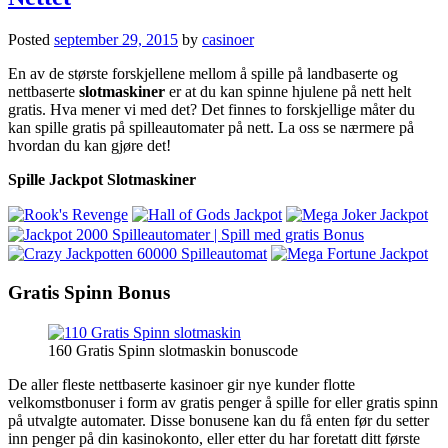
Posted
september 29, 2015
by
casinoer
En av de største forskjellene mellom å spille på landbaserte og
nettbaserte
slotmaskiner
er at du kan spinne hjulene på nett helt
gratis. Hva mener vi med det? Det finnes to forskjellige måter du
kan spille gratis på spilleautomater på nett. La oss se nærmere på
hvordan du kan gjøre det!
Spille Jackpot Slotmaskiner
Gratis Spinn Bonus
160 Gratis Spinn slotmaskin bonuscode
De aller fleste nettbaserte kasinoer gir nye kunder flotte
velkomstbonuser i form av gratis penger å spille for eller gratis spinn
på utvalgte automater. Disse bonusene kan du få enten før du setter
inn penger på din kasinokonto, eller etter du har foretatt ditt første