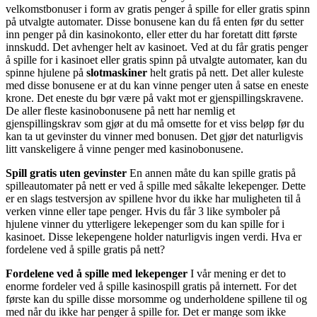
velkomstbonuser i form av gratis penger å spille for eller gratis spinn
på utvalgte automater. Disse bonusene kan du få enten før du setter
inn penger på din kasinokonto, eller etter du har foretatt ditt første
innskudd. Det avhenger helt av kasinoet. Ved at du får gratis penger
å spille for i kasinoet eller gratis spinn på utvalgte automater, kan du
spinne hjulene på
slotmaskiner
helt gratis på nett. Det aller kuleste
med disse bonusene er at du kan vinne penger uten å satse en eneste
krone. Det eneste du bør være på vakt mot er gjenspillingskravene.
De aller fleste kasinobonusene på nett har nemlig et
gjenspillingskrav som gjør at du må omsette for et viss beløp før du
kan ta ut gevinster du vinner med bonusen. Det gjør det naturligvis
litt vanskeligere å vinne penger med kasinobonusene.
Spill gratis uten gevinster
En annen måte du kan spille gratis på
spilleautomater på nett er ved å spille med såkalte lekepenger. Dette
er en slags testversjon av spillene hvor du ikke har muligheten til å
verken vinne eller tape penger. Hvis du får 3 like symboler på
hjulene vinner du ytterligere lekepenger som du kan spille for i
kasinoet. Disse lekepengene holder naturligvis ingen verdi. Hva er
fordelene ved å spille gratis på nett?
Fordelene ved å spille med lekepenger
I vår mening er det to
enorme fordeler ved å spille kasinospill gratis på internett. For det
første kan du spille disse morsomme og underholdene spillene til og
med når du ikke har penger å spille for. Det er mange som ikke