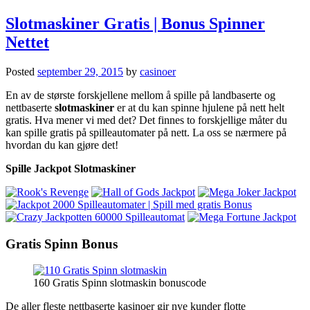
Slotmaskiner Gratis | Bonus Spinner
Nettet
Posted
september 29, 2015
by
casinoer
En av de største forskjellene mellom å spille på landbaserte og
nettbaserte
slotmaskiner
er at du kan spinne hjulene på nett helt
gratis. Hva mener vi med det? Det finnes to forskjellige måter du
kan spille gratis på spilleautomater på nett. La oss se nærmere på
hvordan du kan gjøre det!
Spille Jackpot Slotmaskiner
Gratis Spinn Bonus
160 Gratis Spinn slotmaskin bonuscode
De aller fleste nettbaserte kasinoer gir nye kunder flotte