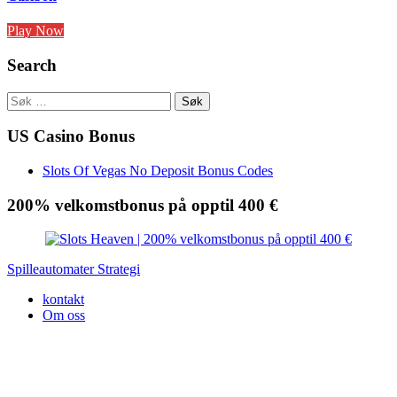
Play Now
Search
Søk
etter:
US Casino Bonus
Slots Of Vegas No Deposit Bonus Codes
200% velkomstbonus på opptil 400 €
Spilleautomater Strategi
kontakt
Om oss
Your last stop for all slots games!