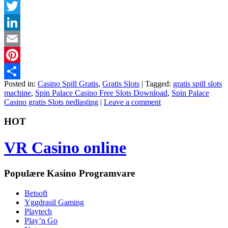
Facebook
Twitter
LinkedIn
Email
Pinterest
Posted in:
Casino Spill Gratis
,
Gratis Slots
|
Tagged:
gratis spill slots
Share
machine
,
Spin Palace Casino Free Slots Download
,
Spin Palace
Casino gratis Slots nedlasting
|
Leave a comment
HOT
VR Casino online
Populære Kasino Programvare
Betsoft
Yggdrasil Gaming
Playtech
Play’n Go