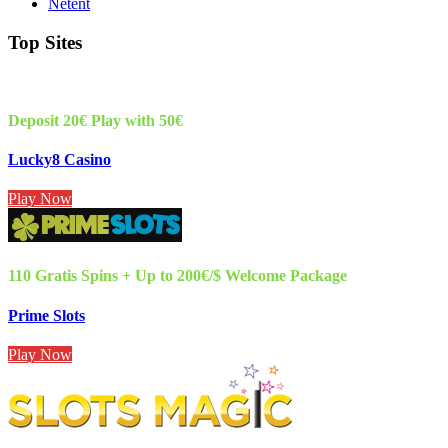
Netent
Top Sites
Deposit 20€ Play with 50€
Lucky8 Casino
Play Now
110 Gratis Spins + Up to 200€/$ Welcome Package
Prime Slots
Play Now