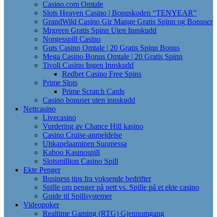
Casino.com Omtale
Slots Heaven Casino | Bonuskoden “TENYEAR”
GrandWild Casino Gir Mange Gratis Spinn og Bonuser
Mrgreen Gratis Spinn Uten Innskudd
Norgesspill Casino
Guts Casino Omtale | 20 Gratis Spinn Bonus
Mega Casino Bonus Omtale | 20 Gratis Spinn
Tivoli Casino Ingen Innskudd
Redbet Casino Free Spins
Prime Slots
Prime Scratch Cards
Casino bonuser uten innskudd
Nettcasino
Livecasino
Vurdering av Chance Hill kasino
Casino Cruise-anmeldelse
Uhkapelaaminen Suomessa
Kaboo Kasinospill
Slotsmillion Casino Spill
Ekte Penger
Business tips fra voksende bedrifter
Spille om penger på nett vs. Spille på et ekte casino
Guide til Spillsystemer
Videopoker
Realtime Gaming (RTG) Gjennomgang