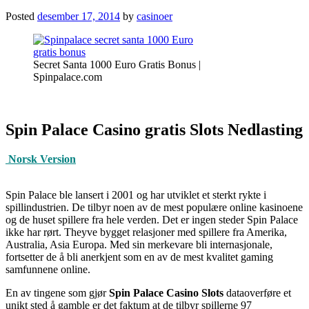
Posted
desember 17, 2014
by
casinoer
Secret Santa 1000 Euro Gratis Bonus |
Spinpalace.com
Spin Palace Casino gratis Slots Nedlasting
Norsk Version
Spin Palace ble lansert i 2001 og har utviklet et sterkt rykte i
spillindustrien. De tilbyr noen av de mest populære online kasinoene
og de huset spillere fra hele verden. Det er ingen steder Spin Palace
ikke har rørt. Theyve bygget relasjoner med spillere fra Amerika,
Australia, Asia Europa. Med sin merkevare bli internasjonale,
fortsetter de å bli anerkjent som en av de mest kvalitet gaming
samfunnene online.
En av tingene som gjør
Spin Palace Casino Slots
dataoverføre et
unikt sted å gamble er det faktum at de tilbyr spillerne 97