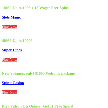
100% Up to 100€ + 15 Wager Free Spins
Slots Magic
Play Now
400% Up to 1000€
Super Lines
Play Now
New Spinners only! $1000 Welcome package
Spinit Casino
Play Now
Play Video Slots Online - Get 11 Free Spins!