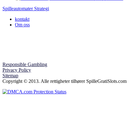
Spilleautomater Strategi
kontakt
Om oss
Your last stop for all slots games!
Responsible Gambling
Privacy Policy
Sitemap
Copyright © 2013. Alle rettigheter tilhører SpilleGratiSlots.com